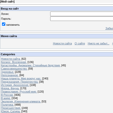
[
Мой сайт
]
Вход на сайт
Логин:
Пароль:
запомнить
Забыл
Меню сайта
Новости сайта
О сайте
Никто не забыт...
Categories
Новости сайта.
[62]
Космос. Вселенная.
[136]
Катастрофы. Аномалии. Стихийные бедствия.
[45]
Самосовершенство.
[59]
Здоровье.
[228]
Непознанное.
[84]
Наша планета. Мир вокруг нас.
[240]
Предсказания. Пророчества.
[38]
История. Археология.
[108]
Флора. Фауна.
[170]
Православие. Русский мир.
[120]
В России.
[406]
В мире.
[334]
Экология. Изменения климата.
[53]
Политика.
[488]
Происшествия.
[249]
Юмор. Сатира.
[340]