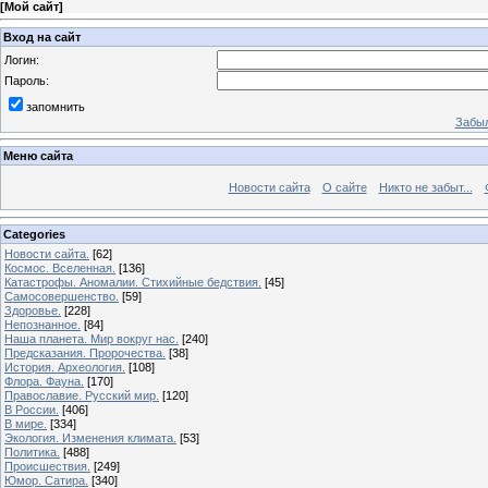
[
Мой сайт
]
Вход на сайт
Логин:
Пароль:
запомнить
Забыл
Меню сайта
Новости сайта
О сайте
Никто не забыт...
Categories
Новости сайта.
[62]
Космос. Вселенная.
[136]
Катастрофы. Аномалии. Стихийные бедствия.
[45]
Самосовершенство.
[59]
Здоровье.
[228]
Непознанное.
[84]
Наша планета. Мир вокруг нас.
[240]
Предсказания. Пророчества.
[38]
История. Археология.
[108]
Флора. Фауна.
[170]
Православие. Русский мир.
[120]
В России.
[406]
В мире.
[334]
Экология. Изменения климата.
[53]
Политика.
[488]
Происшествия.
[249]
Юмор. Сатира.
[340]