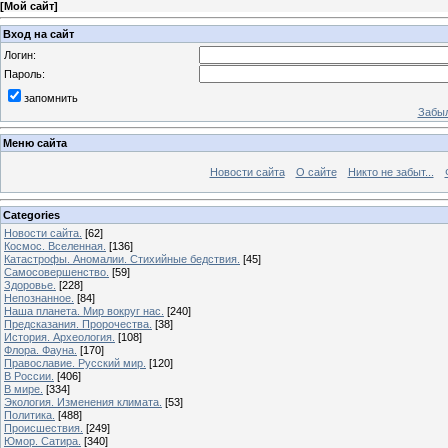
[
Мой сайт
]
Вход на сайт
Логин:
Пароль:
запомнить
Забыл
Меню сайта
Новости сайта
О сайте
Никто не забыт...
Categories
Новости сайта.
[62]
Космос. Вселенная.
[136]
Катастрофы. Аномалии. Стихийные бедствия.
[45]
Самосовершенство.
[59]
Здоровье.
[228]
Непознанное.
[84]
Наша планета. Мир вокруг нас.
[240]
Предсказания. Пророчества.
[38]
История. Археология.
[108]
Флора. Фауна.
[170]
Православие. Русский мир.
[120]
В России.
[406]
В мире.
[334]
Экология. Изменения климата.
[53]
Политика.
[488]
Происшествия.
[249]
Юмор. Сатира.
[340]