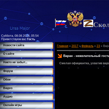
Ско
Суббота, 08.08.2026, 05:54
Приветствуем вас
Гость
Новости сайта
Главная
»
2017
»
Февраль
»
23
»
Вар
О сайте
Варан - нежелательный гость
Никто не забыт...
Смелая официантка, ухватив вара
Форум
Обои
Видео
Аудио
Онлайн игры