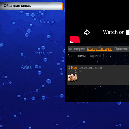
Обратная связь
Категория
:
Юмор. Сатира.
|
Просмот
Всего комментариев
:
1
1
Kot
(25.02.2017 20:16)
1