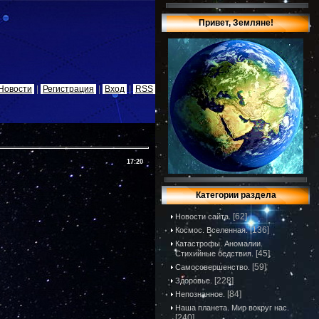
Привет, Земляне!
Новости
|
Регистрация
|
Вход
|
RSS
17:20
Категории раздела
[62]
Новости сайта.
[136]
Космос. Вселенная.
Катастрофы. Аномалии.
[45]
Стихийные бедствия.
[59]
Самосовершенство.
[228]
Здоровье.
[84]
Непознанное.
Наша планета. Мир вокруг нас.
[240]