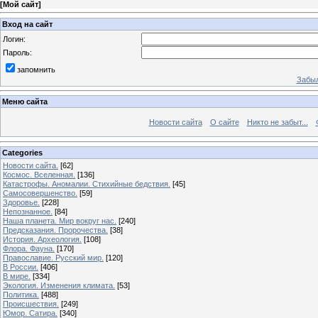
[
Мой сайт
]
Вход на сайт
Логин:
Пароль:
запомнить
Забыл
Меню сайта
Новости сайта
О сайте
Никто не забыт...
Categories
Новости сайта.
[62]
Космос. Вселенная.
[136]
Катастрофы. Аномалии. Стихийные бедствия.
[45]
Самосовершенство.
[59]
Здоровье.
[228]
Непознанное.
[84]
Наша планета. Мир вокруг нас.
[240]
Предсказания. Пророчества.
[38]
История. Археология.
[108]
Флора. Фауна.
[170]
Православие. Русский мир.
[120]
В России.
[406]
В мире.
[334]
Экология. Изменения климата.
[53]
Политика.
[488]
Происшествия.
[249]
Юмор. Сатира.
[340]