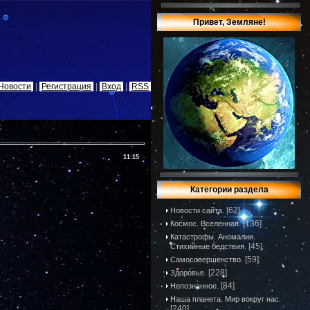
Привет, Земляне!
Новости
|
Регистрация
|
Вход
|
RSS
11:15
Категории раздела
[62]
Новости сайта.
[136]
Космос. Вселенная.
Катастрофы. Аномалии.
[45]
Стихийные бедствия.
[59]
Самосовершенство.
[228]
Здоровье.
[84]
Непознанное.
Наша планета. Мир вокруг нас.
[240]