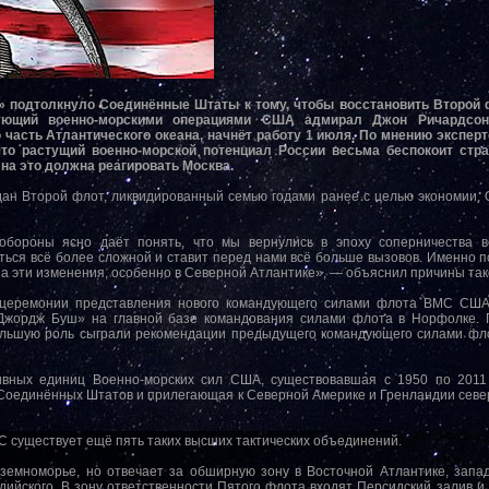
» подтолкнуло Соединённые Штаты к тому, чтобы восстановить Второй 
ующий военно-морскими операциями США адмирал Джон Ричардсон.
часть Атлантического океана, начнёт работу 1 июля. По мнению эксперт
то растущий военно-морской потенциал России весьма беспокоит стра
 на это должна реагировать Москва.
ан Второй флот, ликвидированный семью годами ранее с целью экономии.
бороны ясно даёт понять, что мы вернулись в эпоху соперничества в
ься всё более сложной и ставит перед нами всё больше вызовов. Именно п
на эти изменения, особенно в Северной Атлантике», — объяснил причины так
 церемонии представления нового командующего силами флота ВМС США 
Джордж Буш» на главной базе командования силами флота в Норфолке.
ольшую роль сыграли рекомендации предыдущего командующего силами 
ных единиц Военно-морских сил США, существовавшая с 1950 по 2011 
Соединённых Штатов и прилегающая к Северной Америке и Гренландии север
С существует ещё пять таких высших тактических объединений.
земноморье, но отвечает за обширную зону в Восточной Атлантике, запа
дийского. В зону ответственности Пятого флота входят Персидский залив и 