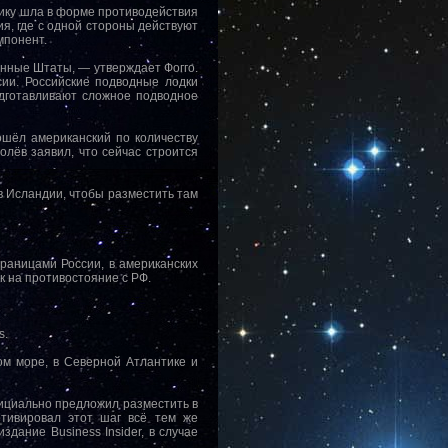
тику шла в форме противодействия
я, где с одной стороны действуют
мпонент.
нные Штаты, — утверждает Фогго.
ии. Российские подводные лодки
одготавливают сложное подводное
ошёл американский по количеству
лёв заявил, что сейчас строится
в Исландии, чтобы разместить там
раницами России, в американских
 на противостояние с РФ.
s.
ом море, в Северной Атлантике и
фициально предложил разместить в
тивировал этот шаг всё тем же
дание Business Insider, в случае