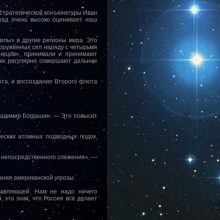
 стратегической конъюнктуры Иван
апад очень высоко оценивает наш
илы» в другие регионы мира. Это
оружённых сил наряду с четырьмя
знецов», принимали и принимают
кже регулярно совершают дальние
ота, и воссоздание Второго флота
ладимир Богдашин. — Это повысит
ческих атомных подводных лодок,
и непосредственного слежения», —
ания американской угрозы.
тавляющей. Нам не надо ничего
, это знак, что Россия всё делает