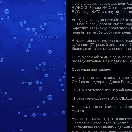
По его словам, первые две вели С
ВМФ СССР и сил НАТО в годы холод
ВМС стран НАТО, а с другой — стр
«Подводные лодки Российской Фед
— Нам снова бросают вызов эффе
бороздят Атлантику, проверяют н
поле битвы, чтобы добиться преим
В конце апреля американское изд
субмарин (72 российские против 
более десятка новых многоцелевых
США, в свою очередь, в декабре п
разведывательные самолёты P-8 P
Северный противовес
Несмотря на то что зона ответст
СМИ слова адмирала Джона Ричардс
Так, CNN отмечает, что Второй фл
«Новое командование ВМС США дер
Reuters связывает изменения в к
Арктике.
Агентство отмечает, что одноврем
Норфолке новое атлантическое 
«соперничеством великих держав»,
конфликта с нашей страной именно 