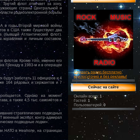
 Третий флот отвечает за зону,
кружающие страны Центральной и
области радиоэлектронной борьбы
. А в годы Второй мировой войны
тов в США также существуют два
а (бывший Атлантический флот).
ы кораблями и личным составом,
х флотов. Кроме того, именно его
на Гренаду в 1983-м и в операции
Слушать радио бесплатно,
круглосуточно и без рекламы!
х будут работать 11 офицеров и 4
же 164 рядовых и сержантов и 7
Сейчас на сайте
сообщается. Однако на момент
Онлайн всего:
1
ава, а также 4,5 тыс. самолётов и
Гостей:
1
Пользователей:
0
живание стратегических подводных
RT военный эксперт, контр-адмирал
гические подводные лодки».
и НАТО в Неаполе, на страницах