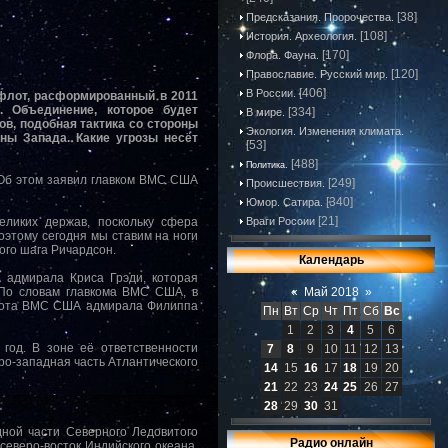
[38]
Предсказания. Пророчества.
[108]
История. Археология.
[170]
Флора. Фауна.
[120]
Православие. Русский мир.
[406]
В России.
флот, расформированный в 2011
 Объединение, которое будет
[334]
В мире.
ов, подобная тактика со стороны
Экология. Изменения климата.
ны Запада. Какие угрозы несёт
[53]
[488]
Политика.
 Об этом заявил главком ВМС США
[249]
Происшествия.
[340]
Юмор. Сатира.
[21]
еликих держав, поскольку сфера
Враги России
оэтому сегодня мы ставим на ноги
ого шага Ричардсон.
Календарь
адмирала Криса Грэди, которая
 По словам главкома ВМС США, в
«
Май 2018
»
флота ВМС США адмирала Филиппа
Пн
Вт
Ср
Чт
Пт
Сб
Вс
1
2
3
4
5
6
год. В зоне её ответственности
7
8
9
10
11
12
13
о-западная часть Атлантического
14
15
16
17
18
19
20
21
22
23
24
25
26
27
28
29
30
31
дной части Северного Ледовитого
Радио онлайн
северо-восток Индийского океана.