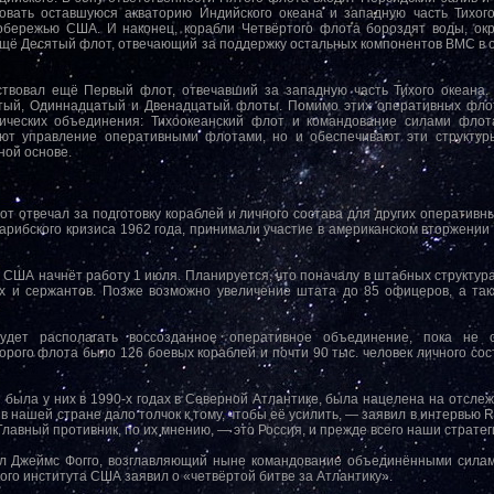
вать оставшуюся акваторию Индийского океана и западную часть Тихого.
обережью США. И наконец, корабли Четвёртого флота бороздят воды, о
 ещё Десятый флот, отвечающий за поддержку остальных компонентов ВМС в 
ествовал ещё Первый флот, отвечавший за западную часть Тихого океана
ятый, Одиннадцатый и Двенадцатый флоты. Помимо этих оперативных фло
ических объединения: Тихоокеанский флот и командование силами флот
ют управление оперативными флотами, но и обеспечивают эти структур
ной основе.
т отвечал за подготовку кораблей и личного состава для других оперативны
Карибского кризиса 1962 года, принимали участие в американском вторжении 
ША начнёт работу 1 июля. Планируется, что поначалу в штабных структура
х и сержантов. Позже возможно увеличение штата до 85 офицеров, а так
удет располагать воссозданное оперативное объединение, пока не 
рого флота было 126 боевых кораблей и почти 90 тыс. человек личного сост
была у них в 1990-х годах в Северной Атлантике, была нацелена на отсле
в нашей стране дало толчок к тому, чтобы её усилить, — заявил в интервью 
лавный противник, по их мнению, — это Россия, и прежде всего наши страте
ал Джеймс Фогго, возглавляющий ныне командование объединёнными силам
ого института США заявил о «четвёртой битве за Атлантику».