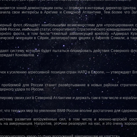
ановятся зоной демонстрации силы, — отметил в интервью директор Центра
начила свои интересы в Арктике и Северной Атлантике. Тем более что З
еверный флот обладает наибольшими возможностями для «проецирования с
ВМФ России, имеющий статус оперативного стратегического командования во
ерного флота, в том числе тяжёлый авианесущий крейсер «Адмирал Ку
тической операции в Сирии, антипиратских акциях у берегов Сомали, а та
дают систему, которая будет пытаться блокировать действия Северного фл
верждает Коновалов.
лчок к усилению агрессивной позиции стран НАТО в Европе, — утверждает В
.
й проблемой для России станет развёртывание в новых районах стратеги
ерного удара по России.
пировку своих сил в Северной Атлантике и держать там в том числе и корабл
ет, что текущих мер по усилению ВМФ России вполне достаточно для сдержив
система развития вооружённых сил, в том числе и военно-морской сос
ь на американцев. Напротив, это они реагируют на нас, и это очень хорошо
провоцировать какую-то гонку вооружений американцам не удастся».