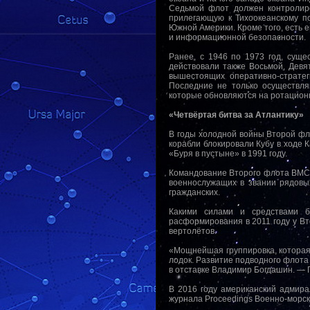
Седьмой флот должен контролиро
прилегающую к Тихоокеанскому п
Южной Америки. Кроме того, есть
и информационной безопасности.
Ранее, с 1946 по 1973 год, сущ
действовали также Восьмой, Дев
вышестоящих оперативно-стратег
Последние не только осуществля
которые обновляются на ротацион
«Четвёртая битва за Атлантику»
В годы холодной войны Второй фло
корабли блокировали Кубу в ходе 
«Буря в пустыне» в 1991 году.
Командование Второго флота ВМС С
военнослужащих в звании рядовы
гражданских.
Какими силами и средствами б
расформирования в 2011 году у Вто
вертолётов.
«Мощнейшая группировка, которая 
лодок. Развитие подводного флота 
в отставке Владимир Богдашин. — Г
В 2016 году американский адмир
журнала Proceedings Военно-морск