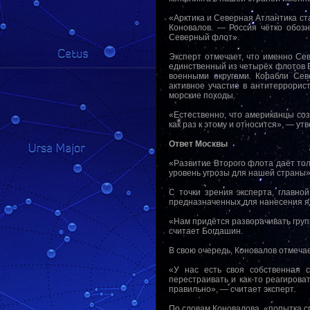
«Арктика и Северная Атлантика ст
Коновалов. — Россия чётко обоз
Северный флот».
Эксперт отмечает, что именно С
единственный из четырёх флотов 
военными округами. Корабли Сев
активное участие в антитеррорис
морские походы.
«Естественно, что американцы соз
как раз к этому и относится», — ут
Ответ Москвы
«Развитие Второго флота даёт то
уровень угрозы для нашей страны»
С точки зрения эксперта, главно
предназначенных для нанесения яд
«Нам придётся разворачивать груп
считает Богдашин.
В свою очередь, Коновалов отмеча
«У нас есть своя собственная 
перестраивать и как-то реагироват
правильно», — считает эксперт.
По словам Коновалова, «попытка с