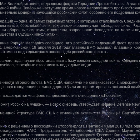
ША и Великобритания с подводным флотом Германии. Третья битва за Атлан
ной войны. Теперь же наступило время нового напряжённого противостояни
емительно модернизирующийся российский флот, особенно его подводный ко
ерации — одна из самых серьёзных угроз, с которыми сталкивались Соединё
ктивные, боеспособные и технически продвинутые подводные силы Росс
аши оборонные системы, ставят под вопрос наше господство на море и п
ущества в будущих конфликтах».
ание Popular Mechanics сообщило, что российский подводный флот превз
71 американской). 19 апреля 2018 года главком ВМФ адмирал Владимир Коро
 атомных подводных ракетоносцев для российского флота.
рошлого года начали восстанавливать базу времён холодной войны Кеблавик 
oseidon, способные отслеживать подводные лодки.
венности Второго флота ВМС США напрямую не соприкасается с морскими г
она о конкуренции великих держав были интерпретированы как явный намёк
от воссоздаётся «на фоне напряжённости в отношениях с Россией».
жит Россию на мушке», — в свою очередь, утверждает издание Defense New
омандной структуре ВМС США с усилением активности России на Балтийск
енно с решением о воссоздании Второго флота Пентагон 4 мая 2018 года о
командование НАТО. Представитель Минобороны США Джонни Майкл мо
 которое якобы спровоцировала «возрождающаяся Россия». Как отмечает из
эта структура будет отвечать за переброску американских войск в Европу.