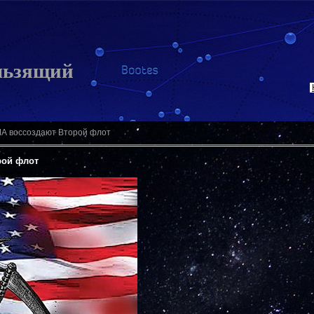
льзящий
А воссоздают Второй флот
рой флот