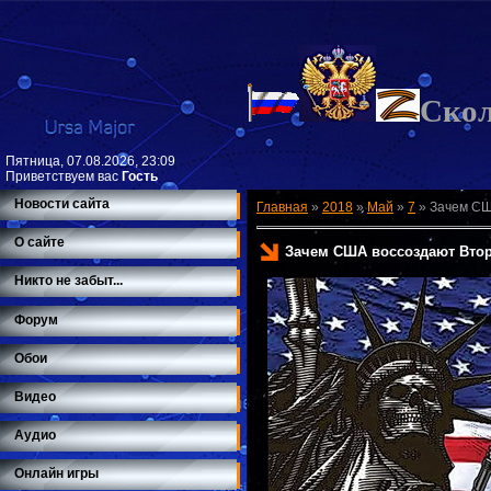
Ско
Пятница, 07.08.2026, 23:09
Приветствуем вас
Гость
Новости сайта
Главная
»
2018
»
Май
»
7
»
Зачем СШ
О сайте
Зачем США воссоздают Вто
Никто не забыт...
Форум
Обои
Видео
Аудио
Онлайн игры