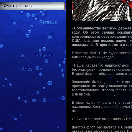
Обратная связь
«Соперничество великих держав
году. Об этом заявил команд
контролировать северо-западную 
США наглядно демонстрирует, ч
воссоздание Второго флота и как
В составе ВМС США будет воссозд
адмирал Джон Ричардсон.
«Наша стратегия национальной о
безопасности продолжает становит
Второй флот, чтобы среагировать 
Заявление было сделано в ходе
проходила на борту авианосца «
восстановлении Второго флота б
Дэвидсона.
Второй флот — одна из оператив
находились Восточное побережье 
океана.
Сейчас в составе американских ВМ
Шестой флот базируется в Среди
океана и на юго-западе океана Ин